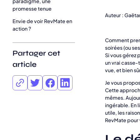
paradigme, une
promesse tenue
Auteur : Gaët
Envie de voir RevMate en
action ?
Comment prend
soirées (ou se
Partager cet
Si vous gérez 
un vrai casse-
article
vue, et bien sû
Je vous propos
Cette approch
mêmes. Aujourd
ingérable. En l
utile, les rai
RevMate pour v
Le dé