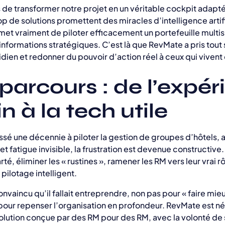
 de transformer notre projet en un véritable cockpit adapté
op de solutions promettent des miracles d’intelligence artif
et vraiment de piloter efficacement un portefeuille multisi
 informations stratégiques. C’est là que RevMate a pris tout 
idien et redonner du pouvoir d’action réel à ceux qui vivent
arcours : de l’expér
in à la tech utile
ssé une décennie à piloter la gestion de groupes d’hôtels,
et fatigue invisible, la frustration est devenue constructive.
rté, éliminer les « rustines », ramener les RM vers leur vrai rô
 pilotage intelligent.
nvaincu qu’il fallait entreprendre, non pas pour « faire mie
 pour repenser l’organisation en profondeur. RevMate est né
olution conçue par des RM pour des RM, avec la volonté de