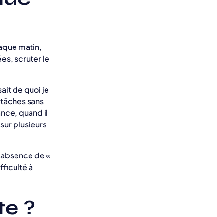
haque matin,
es, scruter le
ait de quoi je
n tâches sans
ance, quand il
sur plusieurs
l’absence de «
fficulté à
te ?