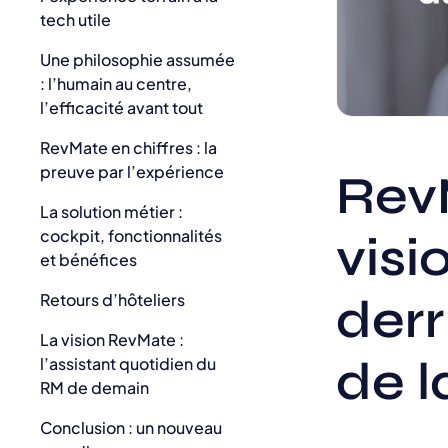
tech utile
Une philosophie assumée
: l’humain au centre,
l’efficacité avant tout
RevMate en chiffres : la
preuve par l’expérience
RevM
La solution métier :
cockpit, fonctionnalités
visi
et bénéfices
Retours d’hôteliers
derr
La vision RevMate :
de l
l’assistant quotidien du
RM de demain
Conclusion : un nouveau