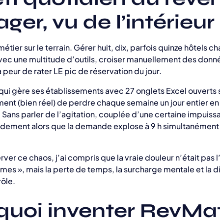
er, vu de l’intérieur
métier sur le terrain. Gérer huit, dix, parfois quinze hôtels c
avec une multitude d’outils, croiser manuellement des donné
 peur de rater LE pic de réservation du jour.
ui gère ses établissements avec 27 onglets Excel ouverts s
timent (bien réel) de perdre chaque semaine un jour entier e
. Sans parler de l’agitation, couplée d’une certaine impuiss
pidement alors que la demande explose à 9 h simultanément 
ver ce chaos, j’ai compris que la vraie douleur n’était pas 
mes », mais la perte de temps, la surcharge mentale et la di
rôle.
quoi inventer RevMa