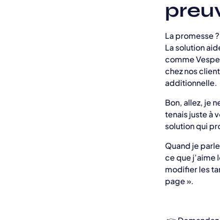
preuv
La promesse ? 
La solution aid
comme Vesper 
chez nos client
additionnelle.
Bon, allez, je 
tenais juste à
solution qui p
Quand je parle
ce que j’aime l
modifier les ta
page ».