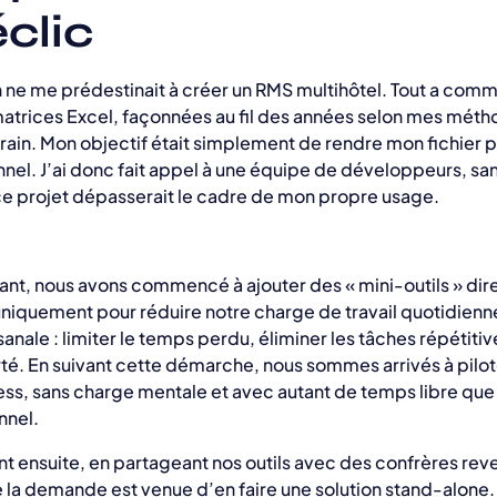
clic
ien ne me prédestinait à créer un RMS multihôtel. Tout a co
trices Excel, façonnées au fil des années selon mes méth
rrain. Mon objectif était simplement de rendre mon fichier p
nnel. J’ai donc fait appel à une équipe de développeurs, sa
e projet dépasserait le cadre de mon propre usage.
nt, nous avons commencé à ajouter des « mini-outils » di
 uniquement pour réduire notre charge de travail quotidienne
nale : limiter le temps perdu, éliminer les tâches répétitiv
rté. En suivant cette démarche, nous sommes arrivés à pilot
ress, sans charge mentale et avec autant de temps libre qu
nnel.
t ensuite, en partageant nos outils avec des confrères rev
la demande est venue d’en faire une solution stand-alone