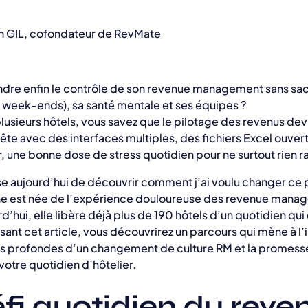
an GIL, cofondateur de RevMate
re enfin le contrôle de son revenue management sans sacr
s week-ends), sa santé mentale et ses équipes ?
plusieurs hôtels, vous savez que le pilotage des revenus de
tête avec des interfaces multiples, des fichiers Excel ouver
r, une bonne dose de stress quotidien pour ne surtout rien ra
e aujourd’hui de découvrir comment j’ai voulu changer ce
e est née de l’expérience douloureuse des revenue manag
’hui, elle libère déjà plus de 190 hôtels d’un quotidien qui
isant cet article, vous découvrirez un parcours qui mène à l
sons profondes d’un changement de culture RM et la promess
otre quotidien d’hôtelier.
fi quotidien du reve