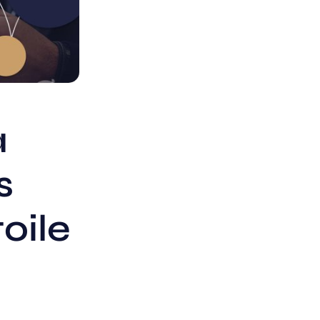
a
s
toile