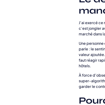
manag
J’ai exercé ce 
c’est jongler 
marché dans la
Une personne q
parle : le sen
valeur ajoutée
faut réagir ra
hôtels.
À force d’obser
super-algorith
garder le cont
Pour