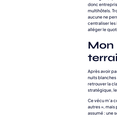
donc entrepris
multihôtels. Tr
aucune ne perm
centraliser les
alléger le quot
Mon p
terra
Après avoir pa
nuits blanches 
retrouver la cla
stratégique, le
Ce vécu m’a co
autres », mais
assumé : une s