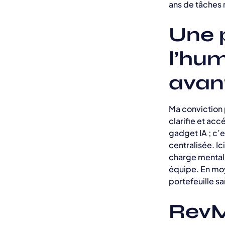
ans de tâches r
Une 
l’hum
avan
Ma conviction p
clarifie et acc
gadget IA ; c’
centralisée. Ic
charge mentale
équipe. En moy
portefeuille sa
RevMa