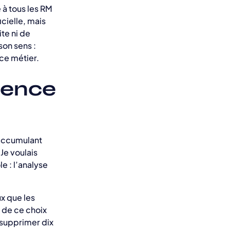
 à tous les RM
icielle, mais
te ni de
son sens :
 ce métier.
ience
 accumulant
 Je voulais
le : l’analyse
ux que les
 de ce choix
 supprimer dix