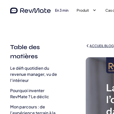
En 3 min
Produit
Cas 
Table des
ACCUEIL BLOG
matières
Le défi quotidien du
revenue manager, vu de
l’intérieur
Pourquoi inventer
RevMate ? Le déclic
Mon parcours : de
l’expérience terrain à la