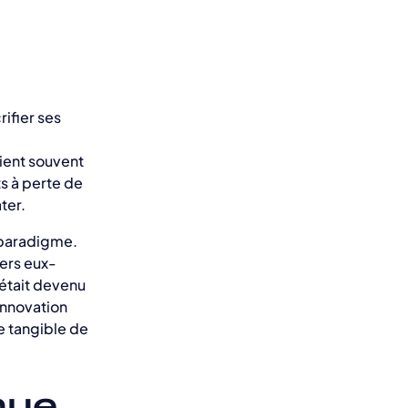
ifier ses
vient souvent
ts à perte de
ter.
 paradigme.
ers eux-
 était devenu
’innovation
e tangible de
nue