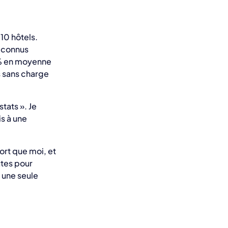
10 hôtels.
s connus
 % en moyenne
ls sans charge
tats ». Je
is à une
ort que moi, et
utes pour
r une seule