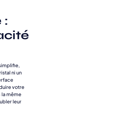
 :
acité
implifie,
stal ni un
erface
duire votre
ec la même
ubler leur