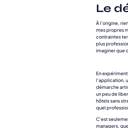
Le dé
À l’origine, r
mes propres ma
contraintes te
plus professio
imaginer que c
En expérimenta
l’application,
démarche artisa
un peu de libe
hôtels sans st
quel professio
C’est seulemen
managers, que 