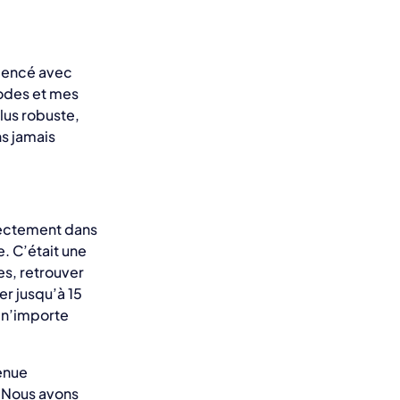
mmencé avec
odes et mes
lus robuste,
ns jamais
rectement dans
. C’était une
es, retrouver
er jusqu’à 15
e n’importe
enue
. Nous avons