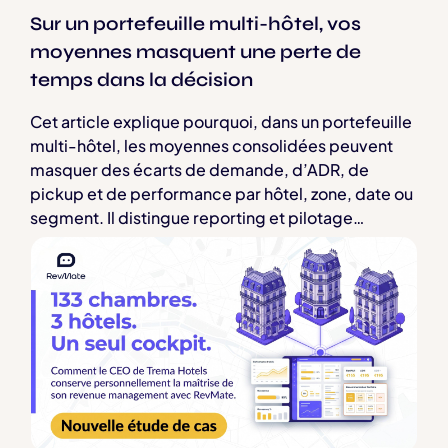
Sur un portefeuille multi-hôtel, vos
moyennes masquent une perte de
temps dans la décision
Cet article explique pourquoi, dans un portefeuille
multi-hôtel, les moyennes consolidées peuvent
masquer des écarts de demande, d’ADR, de
pickup et de performance par hôtel, zone, date ou
segment. Il distingue reporting et pilotage
opérationnel, puis recommande de mesurer le
délai entre une question de revenue management
et l’accès à une donnée fiable issue notamment du
PMS. Le texte définit les critères d’un cockpit
multi-hôtel utile : centralisation des analyses,
alertes sur anomalies et opportunités tarifaires,
actions depuis une vue globale et
recommandations lisibles.