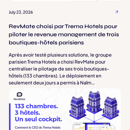
July 23, 2026
RevMate choisi par Trema Hotels pour
piloter le revenue management de trois
boutiques-hôtels parisiens
Après avoir testé plusieurs solutions, le groupe
parisien Trema Hotels a choisi RevMate pour
centraliser le pilotage de ses trois boutiques-
hôtels (133 chambres). Le déploiement en
seulement deux jours a permis à Naïm
Amarouayache, CEO du groupe, d'éliminer les
tâches manuelles tout en conservant une maîtrise
stratégique totale sur ses décisions tarifaires. Une
étude de cas qui illustre comment une solution
claire et personnalisable surpasse la complexité
des outils traditionnels.