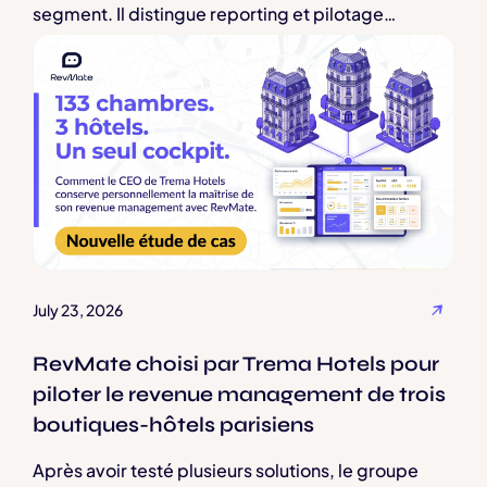
segment. Il distingue reporting et pilotage
opérationnel, puis recommande de mesurer le
délai entre une question de revenue management
et l’accès à une donnée fiable issue notamment du
PMS. Le texte définit les critères d’un cockpit
multi-hôtel utile : centralisation des analyses,
alertes sur anomalies et opportunités tarifaires,
actions depuis une vue globale et
recommandations lisibles.
July 23, 2026
RevMate choisi par Trema Hotels pour
piloter le revenue management de trois
boutiques-hôtels parisiens
Après avoir testé plusieurs solutions, le groupe