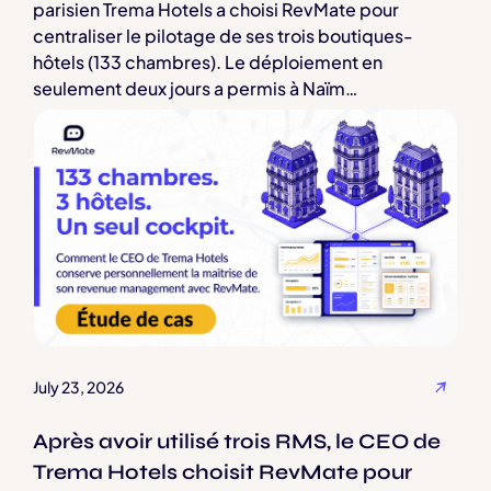
parisien Trema Hotels a choisi RevMate pour
centraliser le pilotage de ses trois boutiques-
hôtels (133 chambres). Le déploiement en
seulement deux jours a permis à Naïm
Amarouayache, CEO du groupe, d'éliminer les
tâches manuelles tout en conservant une maîtrise
stratégique totale sur ses décisions tarifaires. Une
étude de cas qui illustre comment une solution
claire et personnalisable surpasse la complexité
des outils traditionnels.
July 23, 2026
Après avoir utilisé trois RMS, le CEO de
Trema Hotels choisit RevMate pour